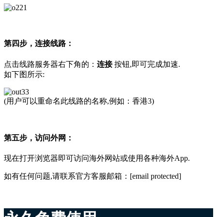
第四步，连接线路：
点击线路服务器右下角的：
连接
按钮,即可完成加速.
如下图所示:
(用户可以重命名此线路的名称,例如：香港3)
第五步，访问外网：
现在打开浏览器即可访问海外网站或使用各种海外App.
如有任何问题,请联系官方客服邮箱：[email protected]